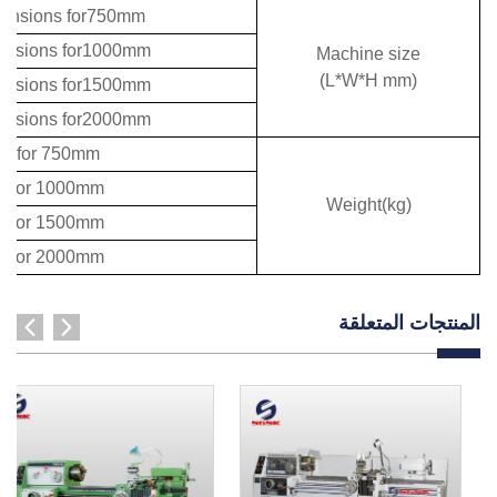
mensions for750mm
mensions for1000mm
Machine size
(L*W*H mm)
mensions for1500mm
mensions for2000mm
ht for 750mm
t for 1000mm
Weight(kg)
t for 1500mm
t for 2000mm
المنتجات المتعلقة