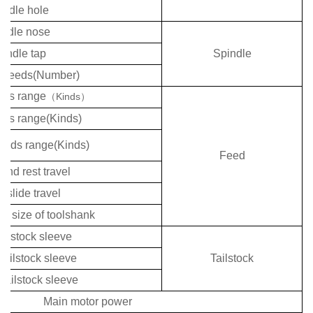
indle hole
indle nose
indle tap
Spindle
 speeds(Number)
eads range
Kinds
（
）
ads range(Kinds)
eads range(Kinds)
Feed
nd rest travel
 slide travel
on size of toolshank
tailstock sleeve
 tailstock sleeve
Tailstock
 tailstock sleeve
Main motor power