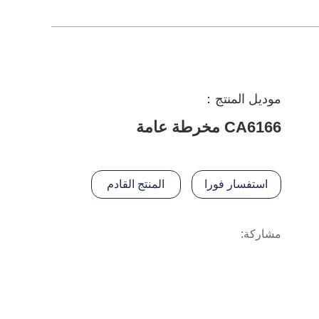
موديل المنتج：
CA6166 مخرطة عامة
استفسار فورا
المنتج القادم
مشاركة: