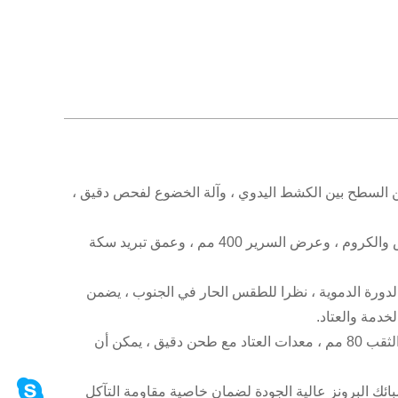
بين السطح بين الكشط اليدوي ، وآلة الخضوع لفحص دقيق ،
2 تعتمد الماكينة على الحديد الزهر عالي القوة ، ويتم إضافة مواد خاصة من النحاس والكروم ، وعرض السرير 400 مم ، وعمق تبريد سكة
دورة الدموية ، نظرا للطقس الحار في الجنوب ، يضمن
دمة والعتاد.
4.يتم استخدام وإذ تضع Wafangdian في مغزل أداة الآلة ، المغزل من خلال قطر الثقب 80 مم ، معدات العتاد مع طحن دقيق ، يمكن أن
بائك البرونز عالية الجودة لضمان خاصية مقاومة التآكل