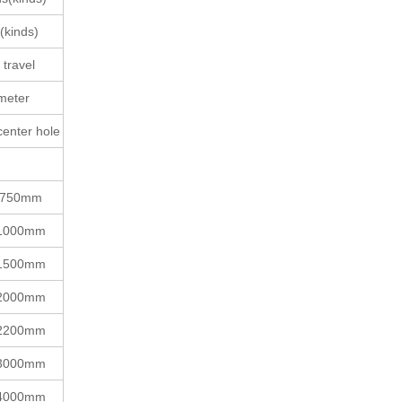
(kinds)
 travel
ameter
 center hole
r 750mm
r 1000mm
r 1500mm
r 2000mm
r 2200mm
r 3000mm
r 4000mm