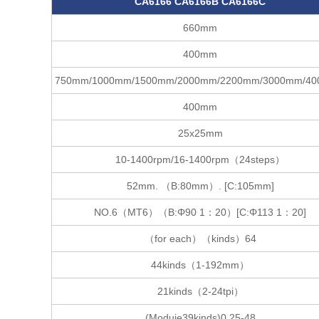
CA6166 CA6166B CA6166C
660mm
400mm
750mm/1000mm/1500mm/2000mm/2200mm/3000mm/4
400mm
25x25mm
10-1400rpm/16-1400rpm（24steps）
52mm. （B:80mm）. [C:105mm]
NO.6（MT6）（B:Φ90 1：20）[C:Φ113 1：20]
64（kinds）（for each）
（1-192mm）44kinds
（2-24tpi）21kinds
0.25-48(Moduie39kinds)