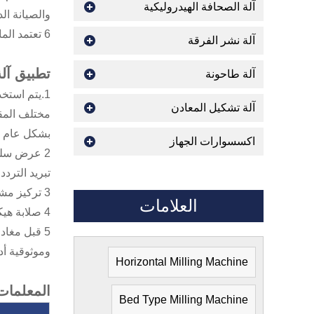
آلة الصحافة الهيدروليكية
والصيانة الد
6 تعتمد الماكينة قوة عرقوب برج أربع محطات عالية القوة: 25x25mm.
آلة نشر الفرقة
تطبيق آل
آلة طاحونة
آلة تشكيل المعادن
مختلف المق
بشكل عام ، 
اكسسوارات الجهاز
تبريد الترد
3 تركيز مشغل الماكينة مفيد ، يتم توفير اللوحة المنزلقة بآلية تحريك سريعة. باستخدام عملية مقبض واحد ، أنسنة.
العلامات
4 صلابة هيكل أداة الآلة وصلابة النقل أعلى من المخرطة العامة ، ومعدل استخدام الطاقة مرتفع ، وهو مناسب للقطع القوي.
5 قبل مغاد
وموثوقية أدا
Horizontal Milling Machine
المعلمات 
Bed Type Milling Machine