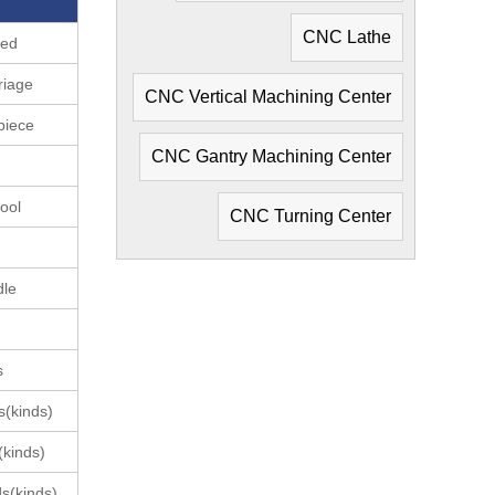
CNC Lathe
bed
riage
CNC Vertical Machining Center
piece
CNC Gantry Machining Center
tool
CNC Turning Center
dle
s
s(kinds)
(kinds)
s(kinds)