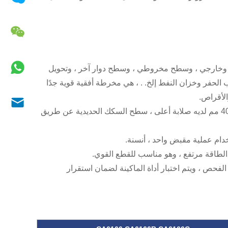
CA لتحويل سطح أسطواني داخلي وخارجي ، وسطح مخروطي ، وسطح دوار آخر ، وتحويل
حفر وخزان النفط إلخ. . ، هي مخرطة أفقية قوية جدًا
الأقراص.
2 عرض سلسلة مخرطة السلسلة في المخرطة العامة ، عرض السكك الحديدية 400 مم لديه صلابة أعلى ، سطح السكك الحديدية عن طريق
ت الفحص ، ويتم اختبار أداة الماكينة لضمان استقرار