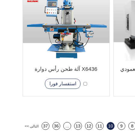
X6436 آلة طحن رأس دوارة
استفسار فورا
37
36
...
13
12
11
10
9
8
التالى >>