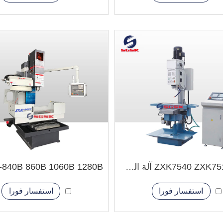
ZXK7540 ZXK7516 CNC آلة الحفر العمودي
استفسار فورا
استفسار فورا