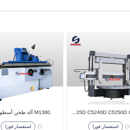
C5225D C5240D C5250D C5263D مخرطة عمودية مزدوجة العمود
M1380 آلة طحن أسطوانية
استفسار فورا
استفسار فورا