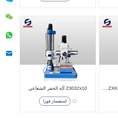
ZXK-840B 860B 1060B 1280B ماكينة حفر وطحن CNC اقتصادية
Z3032x10 آلة الحفر الشعاعي
استفسار فورا