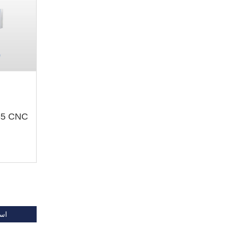
ZXK7035 CNC آل