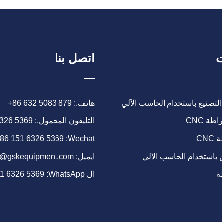
ت
اتصل بنا
التصنيع باستخدام الحاسب الآلي
هاتف.:
+86 632 5083 879
طة CNC
التليفون المحمول.:
6326 5369
CN
Wechat:
86 151 6326 5369
 باستخدام الحاسب الآلي
ايميل:
o@gskequipment.com
ة
ال WhatsApp:
51 6326 5369