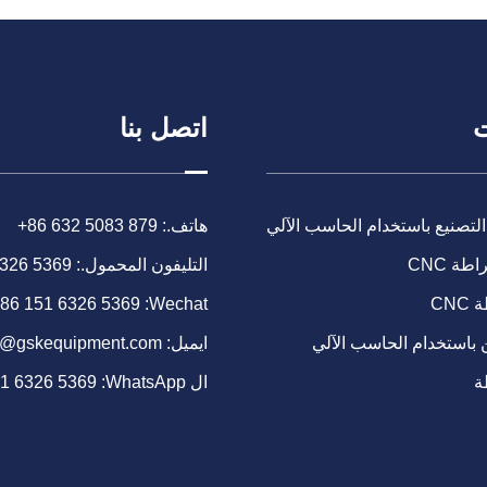
ت
اتصل بنا
التصنيع باستخدام الحاسب الآلي
هاتف.:
+86 632 5083 879
طة CNC
التليفون المحمول.:
6326 5369
CN
Wechat:
86 151 6326 5369
 باستخدام الحاسب الآلي
ايميل:
o@gskequipment.com
ة
ال WhatsApp:
51 6326 5369