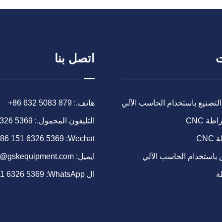
ت
اتصل بنا
التصنيع باستخدام الحاسب الآلي
هاتف.:
+86 632 5083 879
طة CNC
التليفون المحمول.:
6326 5369
CN
Wechat:
86 151 6326 5369
 باستخدام الحاسب الآلي
ايميل:
o@gskequipment.com
ة
ال WhatsApp:
51 6326 5369