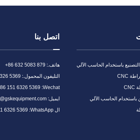
ت
اتصل بنا
التصنيع باستخدام الحاسب الآلي
هاتف.:
+86 632 5083 879
طة CNC
التليفون المحمول.:
6326 5369
CN
Wechat:
86 151 6326 5369
 باستخدام الحاسب الآلي
ايميل:
o@gskequipment.com
ة
ال WhatsApp:
51 6326 5369