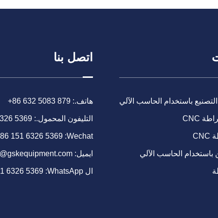
ت
اتصل بنا
التصنيع باستخدام الحاسب الآلي
هاتف.:
+86 632 5083 879
طة CNC
التليفون المحمول.:
6326 5369
CN
Wechat:
86 151 6326 5369
 باستخدام الحاسب الآلي
ايميل:
o@gskequipment.com
ة
ال WhatsApp:
51 6326 5369