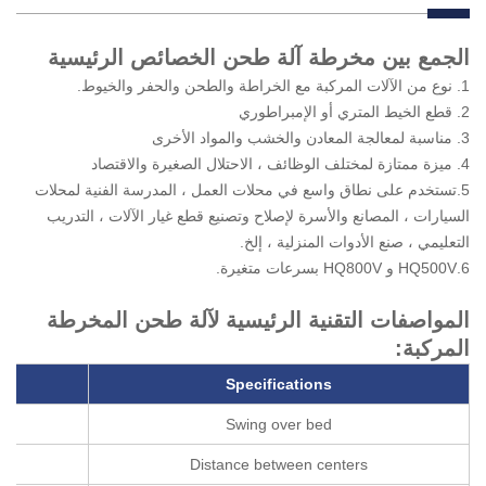
الجمع بين مخرطة آلة طحن الخصائص الرئيسية
1. نوع من الآلات المركبة مع الخراطة والطحن والحفر والخيوط.
2. قطع الخيط المتري أو الإمبراطوري
3. مناسبة لمعالجة المعادن والخشب والمواد الأخرى
4. ميزة ممتازة لمختلف الوظائف ، الاحتلال الصغيرة والاقتصاد
5.تستخدم على نطاق واسع في محلات العمل ، المدرسة الفنية لمحلات
السيارات ، المصانع والأسرة لإصلاح وتصنيع قطع غيار الآلات ، التدريب
التعليمي ، صنع الأدوات المنزلية ، إلخ.
6.HQ500V و HQ800V بسرعات متغيرة.
المواصفات التقنية الرئيسية لآلة طحن المخرطة
المركبة:
Specifications
Swing over bed
سو
Distance between centers
الم