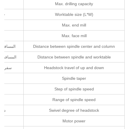
Max. drilling capacity
ما
Worktable size (L*W)
حجم 
Max. end mill
ما
Max. face mill
ماك
Distance between spindle center and column
المسافة ب
Distance between spindle and worktable
المسافة ب
Headstock travel of up and down
سفر هي
Spindle taper
Step of spindle speed
خطو
Range of spindle speed
مد
Swivel degree of headstock
درج
Motor power