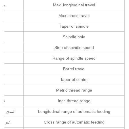
Max. longitudinal travel
ماك
Max. cross travel
ما
Taper of spindle
Spindle hole
Step of spindle speed
خطو
Range of spindle speed
مد
Barrel travel
Taper of center
Metric thread range
نط
Inch thread range
نطا
Longitudinal range of automatic feeding
المدى الطو
Cross range of automatic feeding
عبر مجم