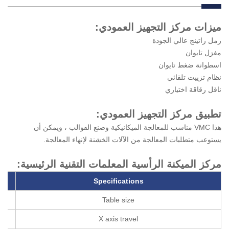
ميزات مركز التجهيز العمودي:
رمل راتينج عالي الجودة
مغزل تايوان
اسطوانة ضغط تايوان
نظام تزييت تلقائي
ناقل رقاقة اختياري
تطبيق مركز التجهيز العمودي:
هذا VMC مناسب للمعالجة الميكانيكية وصنع القوالب ، ويمكن أن
يستوعب متطلبات المعالجة من الآلات الخشنة لإنهاء المعالجة.
مركز الميكنة الرأسية المعلمات التقنية الرئيسية:
S
pecifications
Table size
X axis travel